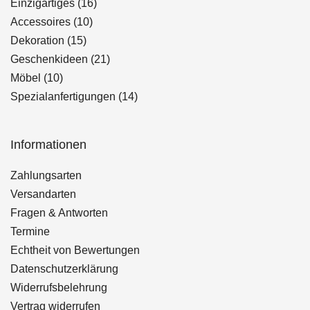
Produkte
16
Einzigartiges
16
10
Produkte
Accessoires
10
15
Produkte
Dekoration
15
Produkte
21
Geschenkideen
21
10
Produkte
Möbel
10
Produkte
14
Spezialanfertigungen
14
Produkte
Informationen
Zahlungsarten
Versandarten
Fragen & Antworten
Termine
Echtheit von Bewertungen
Datenschutzerklärung
Widerrufsbelehrung
Vertrag widerrufen