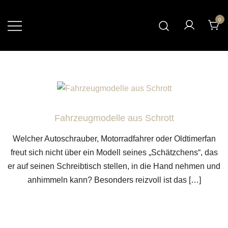
Skip
to
0
content
Stahlkunst Purrer
Fahrzeugmodelle aus Schrott
Welcher Autoschrauber, Motorradfahrer oder Oldtimerfan
freut sich nicht über ein Modell seines „Schätzchens“, das
er auf seinen Schreibtisch stellen, in die Hand nehmen und
anhimmeln kann? Besonders reizvoll ist das […]