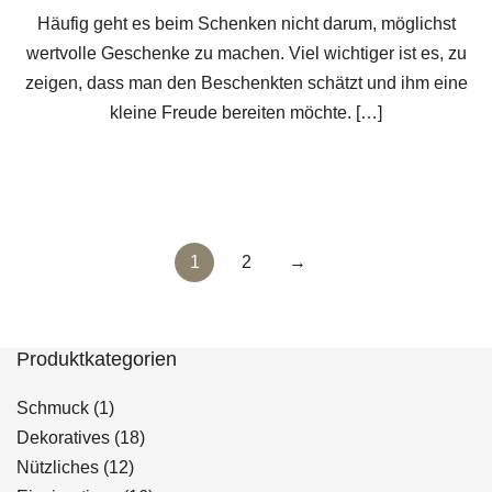
Häufig geht es beim Schenken nicht darum, möglichst
wertvolle Geschenke zu machen. Viel wichtiger ist es, zu
zeigen, dass man den Beschenkten schätzt und ihm eine
kleine Freude bereiten möchte. […]
Seitennummerierung
1
2
→
der
Beiträge
Produktkategorien
1
Schmuck
1
Produkt
18
Dekoratives
18
12
Produkte
Nützliches
12