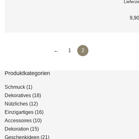
Lieferze
9,9
←
1
2
Produktkategorien
1
Schmuck
1
Produkt
18
Dekoratives
18
12
Produkte
Nützliches
12
Produkte
16
Einzigartiges
16
10
Produkte
Accessoires
10
15
Produkte
Dekoration
15
Produkte
21
Geschenkideen
21